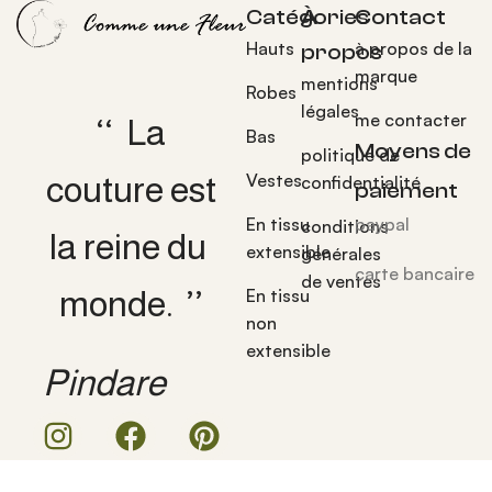
Catégories
À
Contact
Hauts
à propos de la
propos
marque
mentions
Robes
légales
me contacter
‘‘ La
Bas
Moyens de
politique de
couture est
Vestes
confidentialité
paiement
En tissu
paypal
conditions
la reine du
extensible
générales
carte bancaire
de ventes
monde. ’’
En tissu
non
extensible
Pindare