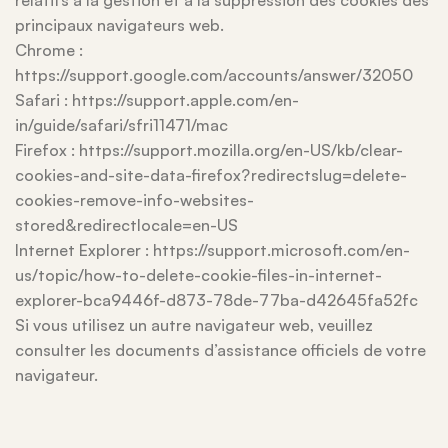
relatifs à la gestion et à la suppression des cookies des
principaux navigateurs web.
Chrome :
https://support.google.com/accounts/answer/32050
Safari : https://support.apple.com/en-
in/guide/safari/sfri11471/mac
Firefox : https://support.mozilla.org/en-US/kb/clear-
cookies-and-site-data-firefox?redirectslug=delete-
cookies-remove-info-websites-
stored&redirectlocale=en-US
Internet Explorer : https://support.microsoft.com/en-
us/topic/how-to-delete-cookie-files-in-internet-
explorer-bca9446f-d873-78de-77ba-d42645fa52fc
Si vous utilisez un autre navigateur web, veuillez
consulter les documents d’assistance officiels de votre
navigateur.